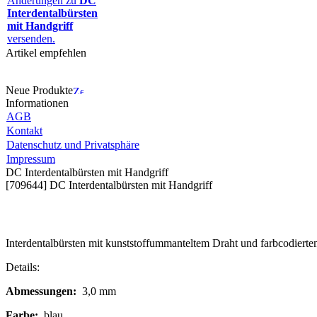
Änderungen zu
DC
Interdentalbürsten
mit Handgriff
versenden.
Artikel empfehlen
Neue Produkte
Informationen
AGB
Kontakt
Datenschutz und Privatsphäre
Impressum
DC Interdentalbürsten mit Handgriff
[709644] DC Interdentalbürsten mit Handgriff
Interdentalbürsten mit kunststoffummanteltem Draht und farbcodierte
Details:
Abmessungen:
3,0 mm
Farbe:
blau