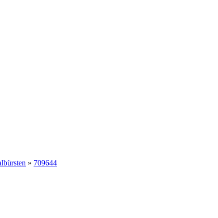
albürsten
»
709644