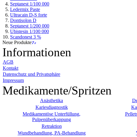
Septanest 1/100 000
Ledermix Paste
Ultracain D-S forte
Dontisolon D
Septanest 1/200 000
Ubistesin 1/100 000
Scandonest 3 %
Neue Produkte
Informationen
AGB
Kontakt
Datenschutz und Privatsphäre
Impressum
Medikamente/Spritzen
Anästhetika
De
Kariesdiagnostik
Ka
Medikamentöse Unterfüllung,
Pellet
Pulpenüberkappung
Retraktion
Wundbehandlung, PA-Behandlung