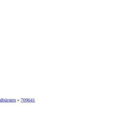
albürsten
»
709641