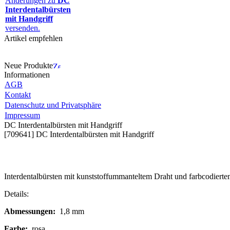
Änderungen zu
DC
Interdentalbürsten
mit Handgriff
versenden.
Artikel empfehlen
Neue Produkte
Informationen
AGB
Kontakt
Datenschutz und Privatsphäre
Impressum
DC Interdentalbürsten mit Handgriff
[709641] DC Interdentalbürsten mit Handgriff
Interdentalbürsten mit kunststoffummanteltem Draht und farbcodierte
Details:
Abmessungen:
1,8 mm
Farbe:
rosa