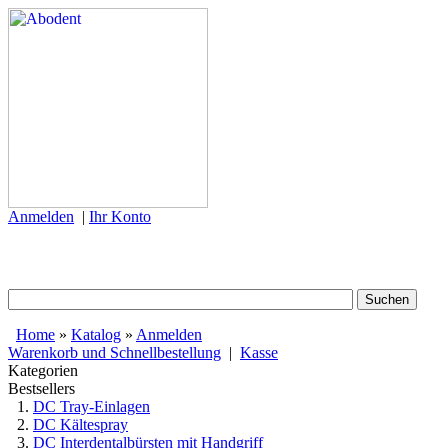
Anmelden
|
Ihr Konto
Home
»
Katalog
»
Anmelden
Warenkorb und Schnellbestellung
|
Kasse
Kategorien
Bestsellers
DC Tray-Einlagen
DC Kältespray
DC Interdentalbürsten mit Handgriff