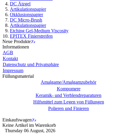
DC Ätzgel
Artikulationspapier
Okklusionspapier
DC Micro-Brush
Artikulationspapier
Etching Gel-Medium Viscosity
EPITEX Finierstreifen
Neue Produkte
Informationen
AGB
Kontakt
Datenschutz und Privatsphäre
Impressum
Füllungsmaterial
Amalgame/Amalgamzubehör
Kompomere
Keramik- und Verblendreparaturen
Hilfsmittel zum Legen von Füllungen
Polieren und Finieren
Einkaufswagen
Keine Artikel im Warenkorb
Thursday 06 August, 2026