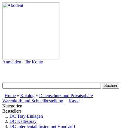
Anmelden
|
Ihr Konto
Home
»
Katalog
»
Datenschutz und Privatsphäre
Warenkorb und Schnellbestellung
|
Kasse
Kategorien
Bestsellers
DC Tray-Einlagen
DC Kältespray
DC Interdentalbürsten mit Handgriff