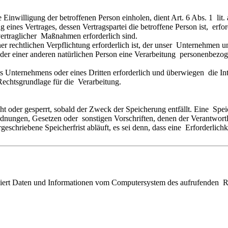
 Einwilligung der betroffenen Person einholen, dient Art. 6 Abs. 1 
ines Vertrages, dessen Vertragspartei die betroffene Person ist, erford
vertraglicher Maßnahmen erforderlich sind.
 rechtlichen Verpflichtung erforderlich ist, der unser Unternehmen unt
 oder einer anderen natürlichen Person eine Verarbeitung personenbezo
res Unternehmens oder eines Dritten erforderlich und überwiegen die In
 Rechtsgrundlage für die Verarbeitung.
 oder gesperrt, sobald der Zweck der Speicherung entfällt. Eine Spei
rdnungen, Gesetzen oder sonstigen Vorschriften, denen der Verantwort
chriebene Speicherfrist abläuft, es sei denn, dass eine Erforderlichk
tisiert Daten und Informationen vom Computersystem des aufrufenden R